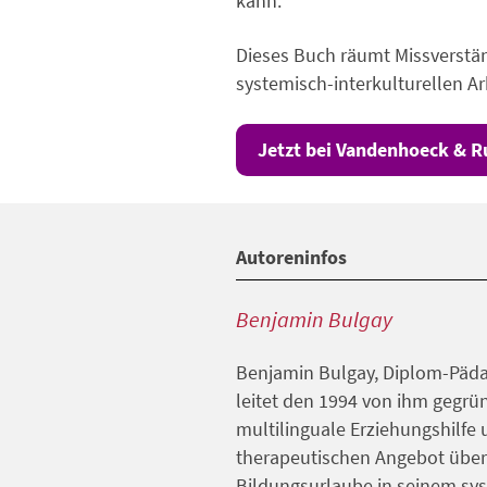
kann.
Dieses Buch räumt Missverstän
systemisch-interkulturellen A
Jetzt bei Vandenhoeck & R
Autoreninfos
Benjamin Bulgay
Benjamin Bulgay, Diplom-Pädag
leitet den 1994 von ihm gegrün
multilinguale Erziehungshilfe
therapeutischen Angebot über
Bildungsurlaube in seinem sy