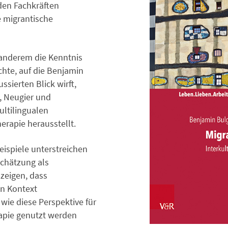
 den Fachkräften
e migrantische
 anderem die Kenntnis
chte, auf die Benjamin
ssierten Blick wirft,
, Neugier und
ultilingualen
erapie herausstellt.
eispiele unterstreichen
schätzung als
zeigen, dass
en Kontext
wie diese Perspektive für
apie genutzt werden